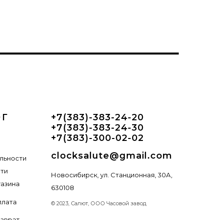
ОГ
+7(383)-383-24-20
+7(383)-383-24-30
+7(383)-300-02-02
clocksalute@gmail.com
льности
сти
Новосибирск, ул. Станционная, 30А,
газина
630108
плата
© 2023, Салют, ООО Часовой завод
озврат